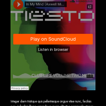
Integer diam tristique quis pellentesque ongue vitae nunc, facilisis