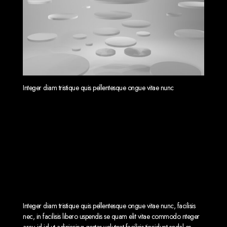
Integer diam tristique quis pellentesque ongue vitae nunc
Pellentesque nunc sagittis in
dictum rna est mattis augue non
turpis platea velit orbi risus enim
commodo dui maecenas tempus
viverra at?
Integer diam tristique quis pellentesque ongue vitae nunc, facilisis
nec, in facilisis libero uspendis se quam elit vitae commodo nteger
arcu id id ut adipiscing gestas volutpat facilisis tincidunt sodal es