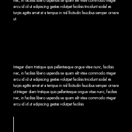
nec, in facilisis libero uspendis se quam elit vitae commodo nteger
arcu id id ut adipiscing gestas volutpat facilisis tincidunt sodal es
turpis agittis amet at a tempus in nisl llicitudin faucibus semper ornare
ut.
At lacus nibh in scelerisque arcu at
it pellentesque mi tortor eempor
nisi non nulla neque?
Integer diam tristique quis pellentesque ongue vitae nunc, facilisis
nec, in facilisis libero uspendis se quam elit vitae commodo nteger
arcu id id ut adipiscing gestas volutpat facilisis tincidunt sodal es
turpis agittis amet at a tempus in nisl llicitudin faucibus semper ornare
ut.Integer diam tristique quis pellentesque ongue vitae nunc, facilisis
nec, in facilisis libero uspendis se quam elit vitae commodo nteger
arcu id id ut adipiscing gestas volutpat facilisis.
Lorem ipsum dolor sit amet, consectetur
adipiscing elit. Donec ut efficitur nunc.