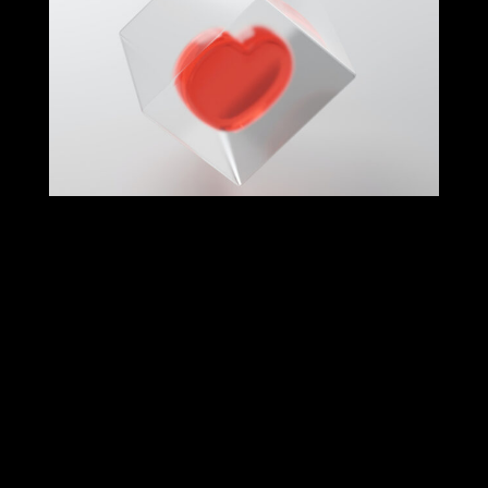
24 May 2022
Tips & Tricks
Greer isn’t listed in the phone
book.
Read More