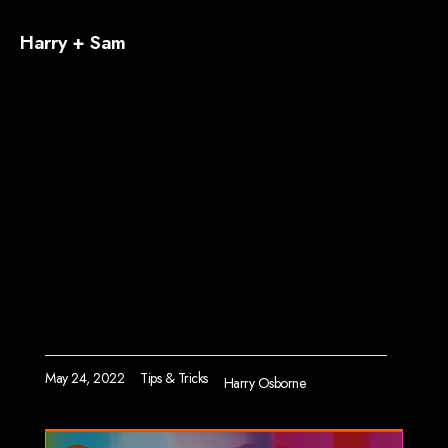
Harry + Sam
Tips & Tricks
That car’s so big
that parking is
difficult
May 24, 2022
Tips & Tricks
Harry Osborne