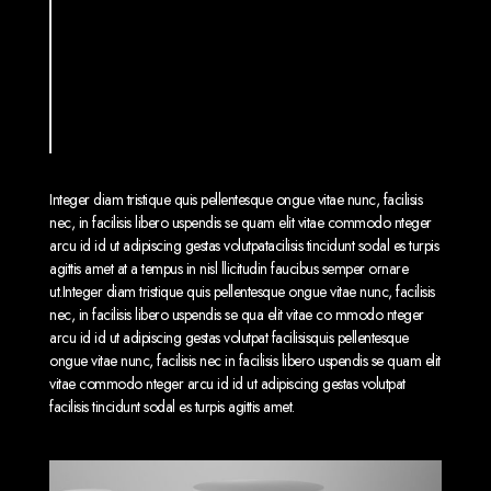
Etiam scelerisque venenatis tortor, in
tincidunt elit imperdiet eget. Curabitur at
ante id urna sagittis dignissim.
Elon Musk, CO Founder
Integer diam tristique quis pellentesque ongue vitae nunc, facilisis
nec, in facilisis libero uspendis se quam elit vitae commodo nteger
arcu id id ut adipiscing gestas volutpatacilisis tincidunt sodal es turpis
agittis amet at a tempus in nisl llicitudin faucibus semper ornare
ut.Integer diam tristique quis pellentesque ongue vitae nunc, facilisis
nec, in facilisis libero uspendis se qua elit vitae co mmodo nteger
arcu id id ut adipiscing gestas volutpat facilisisquis pellentesque
ongue vitae nunc, facilisis nec in facilisis libero uspendis se quam elit
vitae commodo nteger arcu id id ut adipiscing gestas volutpat
facilisis tincidunt sodal es turpis agittis amet.